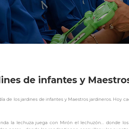
A
dines de infantes y Maestro
ía de los jardines de infantes y Maestros jardineros. Hoy ca
da la lechuza juega con Mirón el lechuzón… donde los