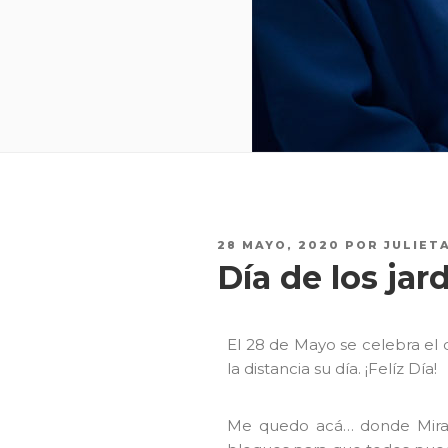
28 MAYO, 2020
POR
JULIET
Día de los jar
El 28 de Mayo se celebra el d
la distancia su día. ¡Felíz Día!
Me quedo acá… donde Miran