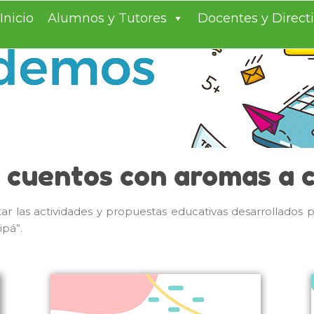
S TODOS
entes
Inicio
Alumnos y Tutores
Docentes y Direct
 cuentos con aromas a 
tar las actividades y propuestas educativas desarrollados 
ipá”.