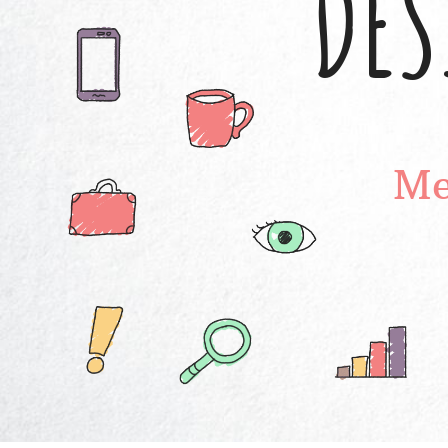
DES
Me