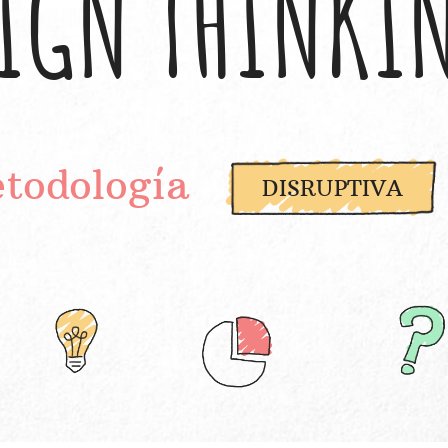
IGN THINKI
todología
DISRUPTIVA