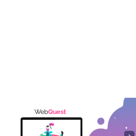
Web
Quest