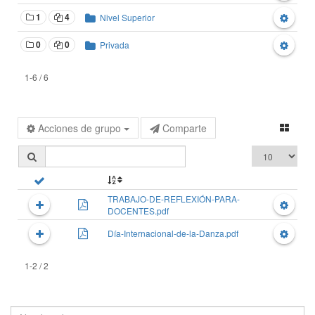
1
4
Nivel Superior
0
0
Privada
1-6 / 6
Acciones de grupo
Comparte
TRABAJO-DE-REFLEXIÓN-PARA-
DOCENTES.pdf
Día-Internacional-de-la-Danza.pdf
1-2 / 2
Nombre