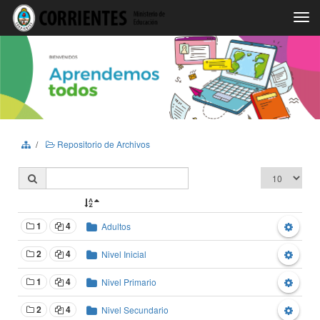
Togg
navi
Repositorio de Archivos
1
4
Adultos
2
4
Nivel Inicial
1
4
Nivel Primario
2
4
Nivel Secundario