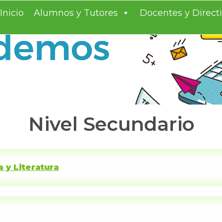
S TODOS
entes
Inicio
Alumnos y Tutores
Docentes y Direct
Nivel Secundario
 y Literatura